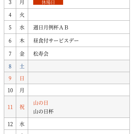
3
月
休場日
4
火
5
水
週日月例杯ＡＢ
6
木
昼食付サービスデー
7
金
松寿会
8
土
9
日
10
月
山の日
11
祝
山の日杯
12
水