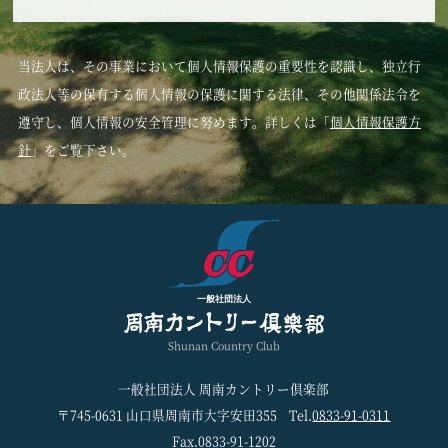
当法人は、その事業において個人情報保護の重要性を認識し、独立行
政法人等の保有する個人情報の保護に関する法律、その他関係法令を
遵守し、個人情報の安全管理に努めます。詳しくは「
個人情報保護方
針
」をご覧下さい。
一般社団法人
Shunan Country Club
一般社団法人 周南カントリー倶楽部
〒745-0631 山口県周南市大字安田355
Tel.
0833-91-0311
Fax.0833-91-1202