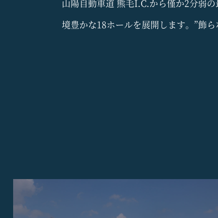
山陽自動車道 熊毛I.C.から僅か2分
境豊かな18ホールを展開します。”飾