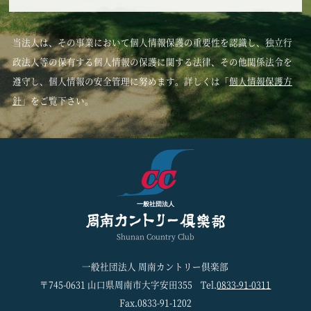
当法人は、その事業において個人情報保護の重要性を認識し、独立行
政法人等の保有する個人情報の保護に関する法律、その他関係法令を
遵守し、個人情報の安全管理に努めます。詳しくは「
個人情報保護方
針
」をご覧下さい。
一般社団法人
Shunan Country Club
一般社団法人 周南カントリー倶楽部
〒745-0631 山口県周南市大字安田355
Tel.
0833-91-0311
Fax.0833-91-1202