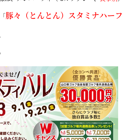
豚々（とんとん）スタミナハーフ
で「
。
。