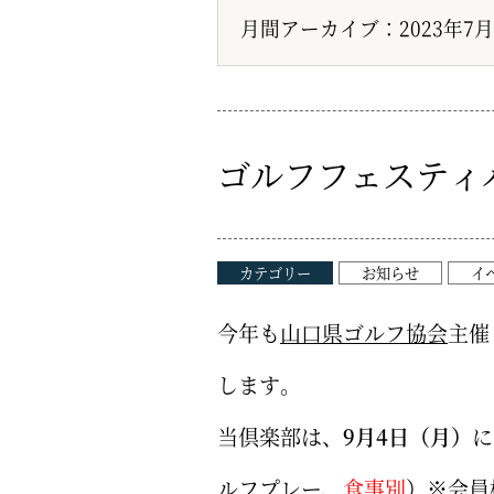
月間アーカイブ：2023年7月
ゴルフフェスティバ
カテゴリー
お知らせ
イ
今年も
山口県ゴルフ協会
主催
します。
当倶楽部は、
9月4日（月）
に
ルフプレー、
食事
別
）※会員